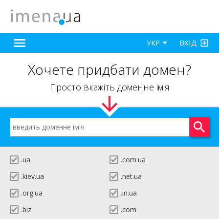
ВХІД
УКР
Хочете придбати домен?
Просто вкажіть доменне ім'я
.ua
.com.ua
.kiev.ua
.net.ua
.org.ua
.in.ua
.biz
.com