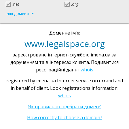
.net
.org
інші домени
Доменне ім'я:
www.legalspace.org
зареєстроване інтернет-службою imena.ua за
дорученням та в інтересах клієнта. Подивитися
реєстраційні данні:
whois
registered by imena.ua Internet service on errand and
in behalf of client. Look registrations information:
whois
Як правильно підібрати домен?
How correctly to choose a domain?